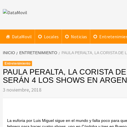
Saltar
al
contenido
DataMovil
NOTICIAS AL ALCANCE DE TU MANO
DataMovil
Locales
Noticias
Entretenimie
INICIO
ENTRETENIMIENTO
PAULA PERALTA, LA CORISTA DE
Entretenimiento
PAULA PERALTA, LA CORISTA D
SERÁN 4 LOS SHOWS EN ARGEN
3 noviembre, 2018
La euforia por Luis Miguel sigue en el mundo y falta poco para que
febrero para hacer cuatro shows, uno en Córdoba y tres en Buenos