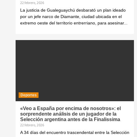
22 febrero, 2026
La justicia de Gualeguaychú desbarató un plan ideado
por un jefe narco de Diamante, ciudad ubicada en el
extremo oeste del territorio entrerriano, para asesinar...
Deportes
«Veo a España por encima de nosotros»: el
sorprendente análisis de un jugador de la
Selección argentina antes de la Finalissima
22 febrero, 2026
A 34 días del encuentro trascendental entre la Selección