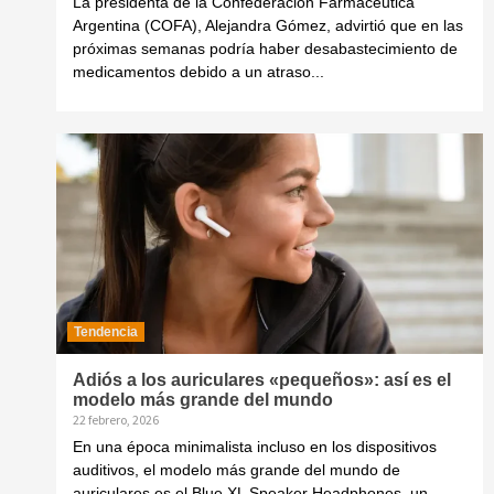
La presidenta de la Confederación Farmacéutica
Argentina (COFA), Alejandra Gómez, advirtió que en las
próximas semanas podría haber desabastecimiento de
medicamentos debido a un atraso...
Tendencia
Adiós a los auriculares «pequeños»: así es el
modelo más grande del mundo
22 febrero, 2026
En una época minimalista incluso en los dispositivos
auditivos, el modelo más grande del mundo de
auriculares es el Blue XL Speaker Headphones, un