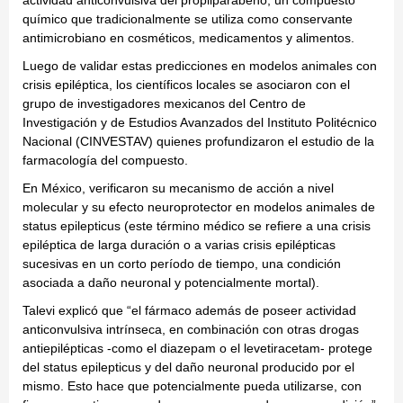
actividad anticonvulsiva del propilparabeno, un compuesto
químico que tradicionalmente se utiliza como conservante
antimicrobiano en cosméticos, medicamentos y alimentos.
Luego de validar estas predicciones en modelos animales con
crisis epiléptica, los científicos locales se asociaron con el
grupo de investigadores mexicanos del Centro de
Investigación y de Estudios Avanzados del Instituto Politécnico
Nacional (CINVESTAV) quienes profundizaron el estudio de la
farmacología del compuesto.
En México, verificaron su mecanismo de acción a nivel
molecular y su efecto neuroprotector en modelos animales de
status epilepticus (este término médico se refiere a una crisis
epiléptica de larga duración o a varias crisis epilépticas
sucesivas en un corto período de tiempo, una condición
asociada a daño neuronal y potencialmente mortal).
Talevi explicó que “el fármaco además de poseer actividad
anticonvulsiva intrínseca, en combinación con otras drogas
antiepilépticas -como el diazepam o el levetiracetam- protege
del status epilepticus y del daño neuronal producido por el
mismo. Esto hace que potencialmente pueda utilizarse, con