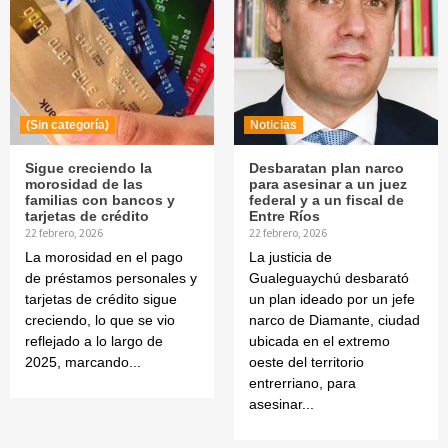
(Sin categoría)
Noticias
Sigue creciendo la
Desbaratan plan narco
morosidad de las
para asesinar a un juez
familias con bancos y
federal y a un fiscal de
tarjetas de crédito
Entre Ríos
22 febrero, 2026
22 febrero, 2026
La morosidad en el pago
La justicia de
de préstamos personales y
Gualeguaychú desbarató
tarjetas de crédito sigue
un plan ideado por un jefe
creciendo, lo que se vio
narco de Diamante, ciudad
reflejado a lo largo de
ubicada en el extremo
2025, marcando...
oeste del territorio
entrerriano, para
asesinar...