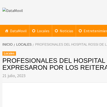
Saltar
al
contenido
DataMovil
NOTICIAS AL ALCANCE DE TU MANO
DataMovil
Locales
Noticias
Entretenimie
INICIO
LOCALES
PROFESIONALES DEL HOSPITAL ROSSI DE 
Locales
PROFESIONALES DEL HOSPITAL 
EXPRESARON POR LOS REITER
21 julio, 2023