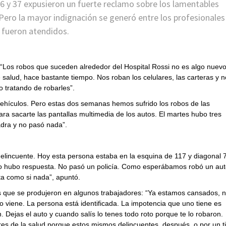
6 y 37 expusieron un fuerte reclamo sobre los lamentables
Pero la mayor indignación se generó entre los profesionales 
a fueron atendidos.
 “Los robos que suceden alrededor del Hospital Rossi no es algo nuevo
 salud, hace bastante tiempo. Nos roban los celulares, las carteras y 
 tratando de robarles”.
vehículos. Pero estas dos semanas hemos sufrido los robos de las
para sacarte las pantallas multimedia de los autos. El martes hubo tres
adra y no pasó nada”.
 delincuente. Hoy esta persona estaba en la esquina de 117 y diagonal 
o hubo respuesta. No pasó un policía. Como esperábamos robó un aut
ita como si nada”, apuntó.
 que se produjeron en algunos trabajadores: “Ya estamos cansados, 
 viene. La persona está identificada. La impotencia que uno tiene es
Dejas el auto y cuando salís lo tenes todo roto porque te lo robaron.
es de la salud porque estos mismos delincuentes, después, o por un ti