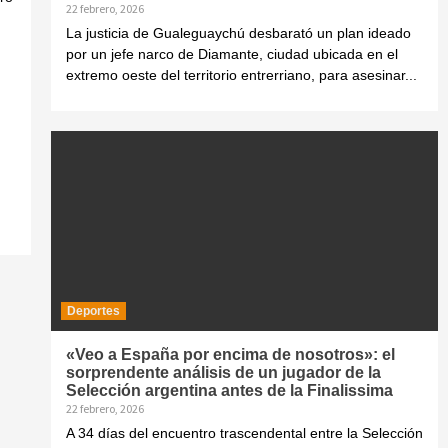
22 febrero, 2026
La justicia de Gualeguaychú desbarató un plan ideado
por un jefe narco de Diamante, ciudad ubicada en el
extremo oeste del territorio entrerriano, para asesinar...
Deportes
«Veo a España por encima de nosotros»: el
sorprendente análisis de un jugador de la
Selección argentina antes de la Finalissima
22 febrero, 2026
A 34 días del encuentro trascendental entre la Selección