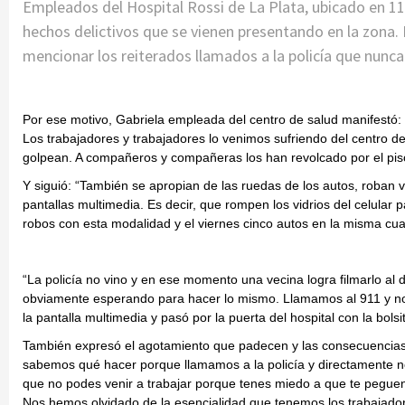
Empleados del Hospital Rossi de La Plata, ubicado en 11
hechos delictivos que se vienen presentando en la zona. 
mencionar los reiterados llamados a la policía que nunc
Por ese motivo, Gabriela empleada del centro de salud manifestó:
Los trabajadores y trabajadores lo venimos sufriendo del centro de
golpean. A compañeros y compañeras los han revolcado por el piso
Y siguió: “También se apropian de las ruedas de los autos, roban 
pantallas multimedia. Es decir, que rompen los vidrios del celular 
robos con esta modalidad y el viernes cinco autos en la misma cu
“La policía no vino y en ese momento una vecina logra filmarlo al
obviamente esperando para hacer lo mismo. Llamamos al 911 y n
la pantalla multimedia y pasó por la puerta del hospital con la bols
También expresó el agotamiento que padecen y las consecuencias
sabemos qué hacer porque llamamos a la policía y directamente no
que no podes venir a trabajar porque tenes miedo a que te peguen. 
Nos hemos olvidado de la esencialidad que tenemos los trabajador