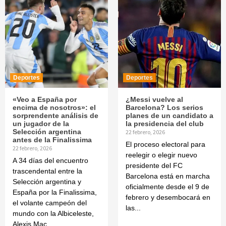
Deportes
Deportes
«Veo a España por
¿Messi vuelve al
encima de nosotros»: el
Barcelona? Los serios
sorprendente análisis de
planes de un candidato a
un jugador de la
la presidencia del club
Selección argentina
22 febrero, 2026
antes de la Finalissima
El proceso electoral para
22 febrero, 2026
reelegir o elegir nuevo
A 34 días del encuentro
presidente del FC
trascendental entre la
Barcelona está en marcha
Selección argentina y
oficialmente desde el 9 de
España por la Finalissima,
febrero y desembocará en
el volante campeón del
las...
mundo con la Albiceleste,
Alexis Mac...