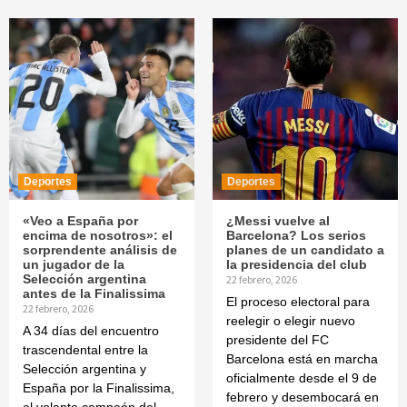
Deportes
Deportes
«Veo a España por
¿Messi vuelve al
encima de nosotros»: el
Barcelona? Los serios
sorprendente análisis de
planes de un candidato a
un jugador de la
la presidencia del club
Selección argentina
22 febrero, 2026
antes de la Finalissima
El proceso electoral para
22 febrero, 2026
reelegir o elegir nuevo
A 34 días del encuentro
presidente del FC
trascendental entre la
Barcelona está en marcha
Selección argentina y
oficialmente desde el 9 de
España por la Finalissima,
febrero y desembocará en
el volante campeón del