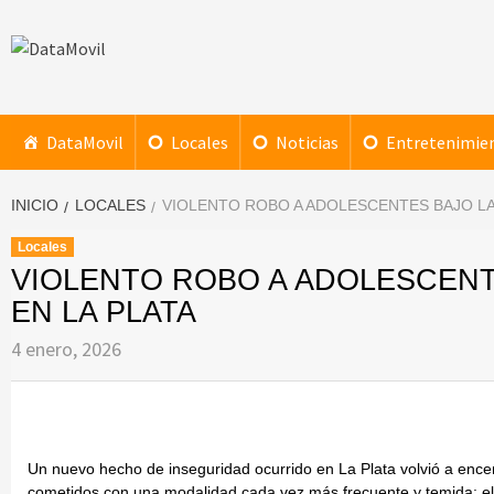
Saltar
al
contenido
DataMovil
NOTICIAS AL ALCANCE DE TU MANO
DataMovil
Locales
Noticias
Entretenimie
INICIO
LOCALES
VIOLENTO ROBO A ADOLESCENTES BAJO LA 
Locales
VIOLENTO ROBO A ADOLESCENT
EN LA PLATA
4 enero, 2026
Un nuevo hecho de inseguridad ocurrido en La Plata volvió a encen
cometidos con una modalidad cada vez más frecuente y temida: el