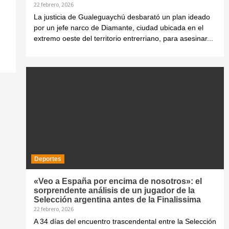
22 febrero, 2026
La justicia de Gualeguaychú desbarató un plan ideado
por un jefe narco de Diamante, ciudad ubicada en el
extremo oeste del territorio entrerriano, para asesinar...
Deportes
«Veo a España por encima de nosotros»: el
sorprendente análisis de un jugador de la
Selección argentina antes de la Finalissima
22 febrero, 2026
A 34 días del encuentro trascendental entre la Selección