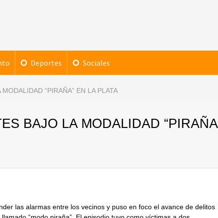
nto
Deportes
Sociales
MODALIDAD “PIRAÑA” EN LA PLATA
ES BAJO LA MODALIDAD “PIRAÑA
der las alarmas entre los vecinos y puso en foco el avance de delitos
 llamado “modo piraña”. El episodio tuvo como víctimas a dos