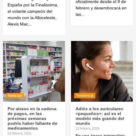
oficialmente desde el 9 de
España por la Finalissima,
febrero y desembocará en
el volante campeón del
las...
mundo con la Albiceleste,
Alexis Mac...
Noticias
Tendencia
Por atraso en la cadena
Adiós a los auriculares
de pagos, en las
«pequeños»: así es el
próximas semanas
modelo más grande del
podría haber faltante de
mundo
medicamentos
22 febrero, 2026
22 febrero, 2026
En una época minimalista