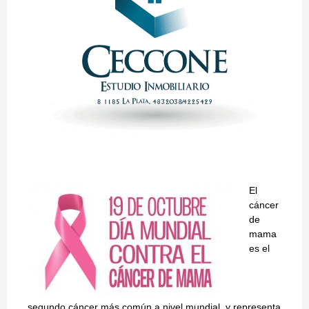
El
cáncer
de
mama
es el
segundo cáncer más común a nivel mundial, y representa