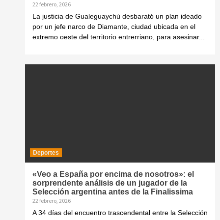
22 febrero, 2026
La justicia de Gualeguaychú desbarató un plan ideado
por un jefe narco de Diamante, ciudad ubicada en el
extremo oeste del territorio entrerriano, para asesinar...
Deportes
«Veo a España por encima de nosotros»: el
sorprendente análisis de un jugador de la
Selección argentina antes de la Finalissima
22 febrero, 2026
A 34 días del encuentro trascendental entre la Selección