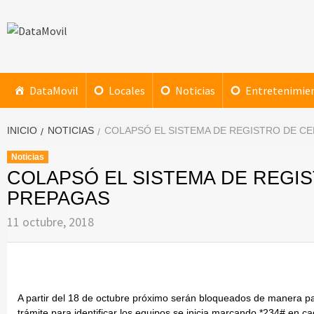
Saltar
al
contenido
DataMovil
NOTICIAS AL ALCANCE DE TU MANO
DataMovil
Locales
Noticias
Entretenimie
INICIO
NOTICIAS
COLAPSÓ EL SISTEMA DE REGISTRO DE C
Noticias
COLAPSÓ EL SISTEMA DE REGI
PREPAGAS
11 octubre, 2018
A partir del 18 de octubre próximo serán bloqueados de manera pau
trámite para identificar los equipos se inicia marcando *234# en c