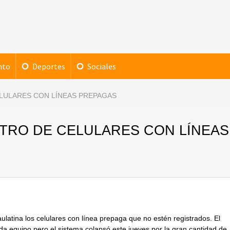
nto
Deportes
Sociales
ELULARES CON LÍNEAS PREPAGAS
STRO DE CELULARES CON LÍNEAS
latina los celulares con línea prepaga que no estén registrados. El
ada equipo pero el sistema colapsó este jueves por la gran cantidad de