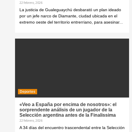
22 febrero, 2026
La justicia de Gualeguaychú desbarató un plan ideado
por un jefe narco de Diamante, ciudad ubicada en el
extremo oeste del territorio entrerriano, para asesinar...
Deportes
«Veo a España por encima de nosotros»: el
sorprendente análisis de un jugador de la
Selección argentina antes de la Finalissima
22 febrero, 2026
A 34 días del encuentro trascendental entre la Selección