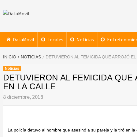
Saltar
al
contenido
DataMovil
NOTICIAS AL ALCANCE DE TU MANO
DataMovil
Locales
Noticias
Entretenimie
INICIO
NOTICIAS
DETUVIERON AL FEMICIDA QUE ARROJÓ EL
Noticias
DETUVIERON AL FEMICIDA QUE
EN LA CALLE
8 diciembre, 2018
La policía detuvo al hombre que asesinó a su pareja y la tiró en l