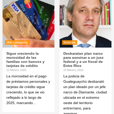
(Sin categoría)
Noticias
Sigue creciendo la
Desbaratan plan narco
morosidad de las
para asesinar a un juez
familias con bancos y
federal y a un fiscal de
tarjetas de crédito
Entre Ríos
22 febrero, 2026
22 febrero, 2026
La morosidad en el pago
La justicia de
de préstamos personales y
Gualeguaychú desbarató
tarjetas de crédito sigue
un plan ideado por un jefe
creciendo, lo que se vio
narco de Diamante, ciudad
reflejado a lo largo de
ubicada en el extremo
2025, marcando...
oeste del territorio
entrerriano, para
asesinar...