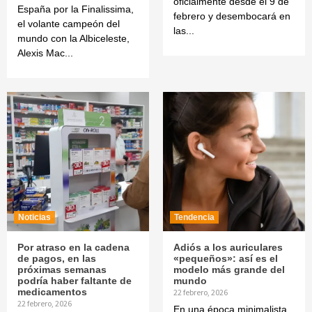
oficialmente desde el 9 de
España por la Finalissima,
febrero y desembocará en
el volante campeón del
las...
mundo con la Albiceleste,
Alexis Mac...
Noticias
Tendencia
Por atraso en la cadena
Adiós a los auriculares
de pagos, en las
«pequeños»: así es el
próximas semanas
modelo más grande del
podría haber faltante de
mundo
medicamentos
22 febrero, 2026
22 febrero, 2026
En una época minimalista