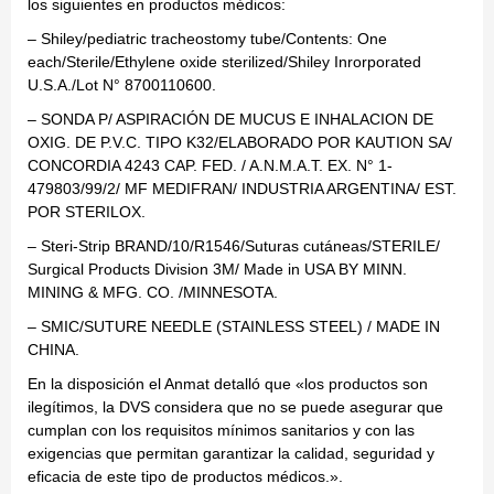
los siguientes en productos médicos:
– Shiley/pediatric tracheostomy tube/Contents: One
each/Sterile/Ethylene oxide sterilized/Shiley Inrorporated
U.S.A./Lot N° 8700110600.
– SONDA P/ ASPIRACIÓN DE MUCUS E INHALACION DE
OXIG. DE P.V.C. TIPO K32/ELABORADO POR KAUTION SA/
CONCORDIA 4243 CAP. FED. / A.N.M.A.T. EX. N° 1-
479803/99/2/ MF MEDIFRAN/ INDUSTRIA ARGENTINA/ EST.
POR STERILOX.
– Steri-Strip BRAND/10/R1546/Suturas cutáneas/STERILE/
Surgical Products Division 3M/ Made in USA BY MINN.
MINING & MFG. CO. /MINNESOTA.
– SMIC/SUTURE NEEDLE (STAINLESS STEEL) / MADE IN
CHINA.
En la disposición el Anmat detalló que «los productos son
ilegítimos, la DVS considera que no se puede asegurar que
cumplan con los requisitos mínimos sanitarios y con las
exigencias que permitan garantizar la calidad, seguridad y
eficacia de este tipo de productos médicos.».