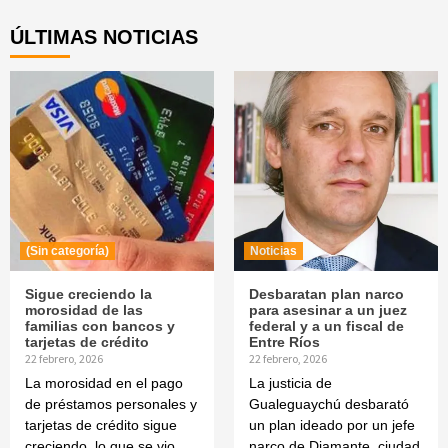
ÚLTIMAS NOTICIAS
(Sin categoría)
Noticias
Sigue creciendo la
Desbaratan plan narco
morosidad de las
para asesinar a un juez
familias con bancos y
federal y a un fiscal de
tarjetas de crédito
Entre Ríos
22 febrero, 2026
22 febrero, 2026
La morosidad en el pago
La justicia de
de préstamos personales y
Gualeguaychú desbarató
tarjetas de crédito sigue
un plan ideado por un jefe
creciendo, lo que se vio
narco de Diamante, ciudad