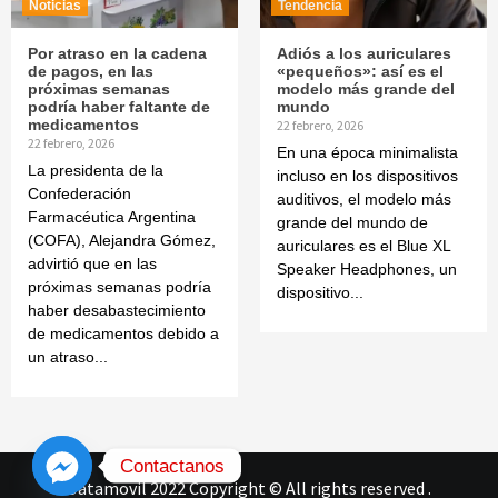
Noticias
Tendencia
Por atraso en la cadena
Adiós a los auriculares
de pagos, en las
«pequeños»: así es el
próximas semanas
modelo más grande del
podría haber faltante de
mundo
medicamentos
22 febrero, 2026
22 febrero, 2026
En una época minimalista
La presidenta de la
incluso en los dispositivos
Confederación
auditivos, el modelo más
Farmacéutica Argentina
grande del mundo de
(COFA), Alejandra Gómez,
auriculares es el Blue XL
advirtió que en las
Speaker Headphones, un
próximas semanas podría
dispositivo...
haber desabastecimiento
de medicamentos debido a
un atraso...
Contactanos
Datamovil 2022 Copyright © All rights reserved
.