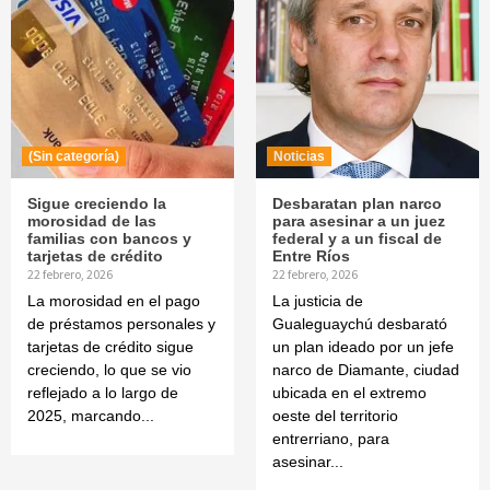
(Sin categoría)
Noticias
Sigue creciendo la
Desbaratan plan narco
morosidad de las
para asesinar a un juez
familias con bancos y
federal y a un fiscal de
tarjetas de crédito
Entre Ríos
22 febrero, 2026
22 febrero, 2026
La morosidad en el pago
La justicia de
de préstamos personales y
Gualeguaychú desbarató
tarjetas de crédito sigue
un plan ideado por un jefe
creciendo, lo que se vio
narco de Diamante, ciudad
reflejado a lo largo de
ubicada en el extremo
2025, marcando...
oeste del territorio
entrerriano, para
asesinar...