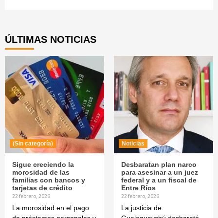
Continue
Reading
ÚLTIMAS NOTICIAS
(Sin categoría)
Noticias
Sigue creciendo la
Desbaratan plan narco
morosidad de las
para asesinar a un juez
familias con bancos y
federal y a un fiscal de
tarjetas de crédito
Entre Ríos
22 febrero, 2026
22 febrero, 2026
La morosidad en el pago
La justicia de
de préstamos personales y
Gualeguaychú desbarató