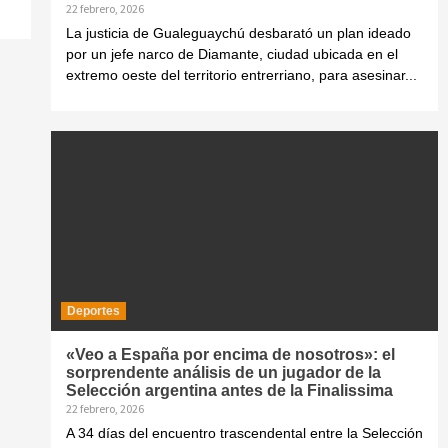
22 febrero, 2026
La justicia de Gualeguaychú desbarató un plan ideado
por un jefe narco de Diamante, ciudad ubicada en el
extremo oeste del territorio entrerriano, para asesinar...
Deportes
«Veo a España por encima de nosotros»: el
sorprendente análisis de un jugador de la
Selección argentina antes de la Finalissima
22 febrero, 2026
A 34 días del encuentro trascendental entre la Selección