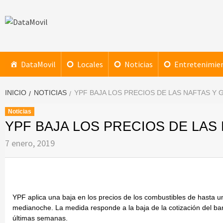
Saltar
al
contenido
DataMovil
NOTICIAS AL ALCANCE DE TU MANO
DataMovil
Locales
Noticias
Entretenimie
INICIO
NOTICIAS
YPF BAJA LOS PRECIOS DE LAS NAFTAS Y 
Noticias
YPF BAJA LOS PRECIOS DE LAS 
7 enero, 2019
YPF aplica una baja en los precios de los combustibles de hasta un
medianoche. La medida responde a la baja de la cotización del barri
últimas semanas.