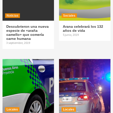
Noticias
Sociales
Descubrieron una nueva
Arana celebrará los 132
especie de «araña
años de vida
camello» que comería
5 junio, 2019
carne humana
3 septiembre, 2019
Locales
Locales