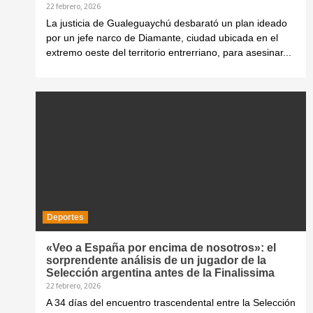
22 febrero, 2026
La justicia de Gualeguaychú desbarató un plan ideado
por un jefe narco de Diamante, ciudad ubicada en el
extremo oeste del territorio entrerriano, para asesinar...
Deportes
«Veo a España por encima de nosotros»: el
sorprendente análisis de un jugador de la
Selección argentina antes de la Finalissima
22 febrero, 2026
A 34 días del encuentro trascendental entre la Selección