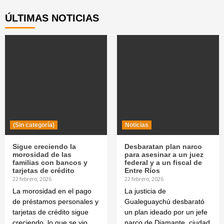
de
ÚLTIMAS NOTICIAS
entradas
(Sin categoría)
Noticias
Sigue creciendo la
Desbaratan plan narco
morosidad de las
para asesinar a un juez
familias con bancos y
federal y a un fiscal de
tarjetas de crédito
Entre Ríos
22 febrero, 2026
22 febrero, 2026
La morosidad en el pago
La justicia de
de préstamos personales y
Gualeguaychú desbarató
tarjetas de crédito sigue
un plan ideado por un jefe
creciendo, lo que se vio
narco de Diamante, ciudad