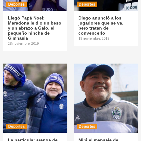
Deportes
Deportes
Llegó Papá Noel:
Diego anunció a los
Maradona le dio un beso
jugadores que se va,
y un abrazo a Galo, el
pero tratan de
pequeño hincha de
convencerlo
Gimnasia
19 noviembre, 2019
28 noviembre, 2019
Deportes
Deportes
La particular arenga de
Mirá el mensaje de