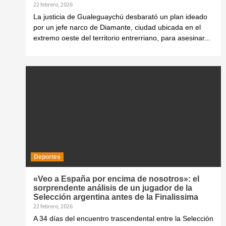
22 febrero, 2026
La justicia de Gualeguaychú desbarató un plan ideado
por un jefe narco de Diamante, ciudad ubicada en el
extremo oeste del territorio entrerriano, para asesinar...
Deportes
«Veo a España por encima de nosotros»: el
sorprendente análisis de un jugador de la
Selección argentina antes de la Finalissima
22 febrero, 2026
A 34 días del encuentro trascendental entre la Selección