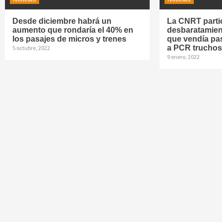
Desde diciembre habrá un
La CNRT parti
aumento que rondaría el 40% en
desbaratamien
los pasajes de micros y trenes
que vendía pas
a PCR trucho
5 octubre, 2022
9 enero, 2022