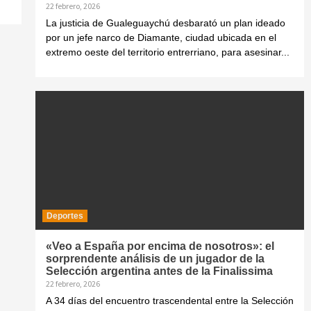
22 febrero, 2026
La justicia de Gualeguaychú desbarató un plan ideado
por un jefe narco de Diamante, ciudad ubicada en el
extremo oeste del territorio entrerriano, para asesinar...
Deportes
«Veo a España por encima de nosotros»: el
sorprendente análisis de un jugador de la
Selección argentina antes de la Finalissima
22 febrero, 2026
A 34 días del encuentro trascendental entre la Selección