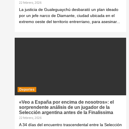
22 febrero, 2026
La justicia de Gualeguaychú desbarató un plan ideado
por un jefe narco de Diamante, ciudad ubicada en el
extremo oeste del territorio entrerriano, para asesinar...
Deportes
«Veo a España por encima de nosotros»: el
sorprendente análisis de un jugador de la
Selección argentina antes de la Finalissima
22 febrero, 2026
A 34 días del encuentro trascendental entre la Selección