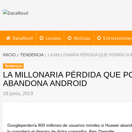
Saltar
al
contenido
DataMovil
NOTICIAS AL ALCANCE DE TU MANO
DataMovil
Locales
Noticias
Entretenimie
INICIO
TENDENCIA
LA MILLONARIA PÉRDIDA QUE PODRÍA S
Tendencia
LA MILLONARIA PÉRDIDA QUE P
ABANDONA ANDROID
28 junio, 2019
Googleperdería 800 millones de usuarios móviles si Huawei abando
lo consideró el director de dicha compañía, Ren Zhengfei.