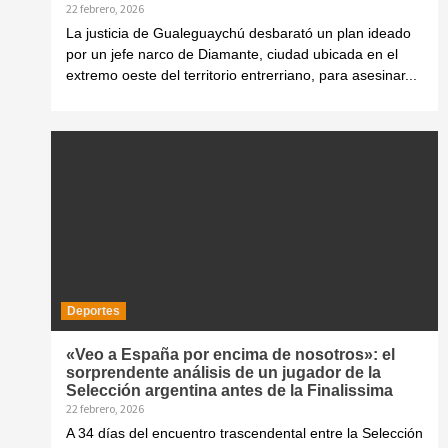
22 febrero, 2026
La justicia de Gualeguaychú desbarató un plan ideado
por un jefe narco de Diamante, ciudad ubicada en el
extremo oeste del territorio entrerriano, para asesinar...
Deportes
«Veo a España por encima de nosotros»: el
sorprendente análisis de un jugador de la
Selección argentina antes de la Finalissima
22 febrero, 2026
A 34 días del encuentro trascendental entre la Selección