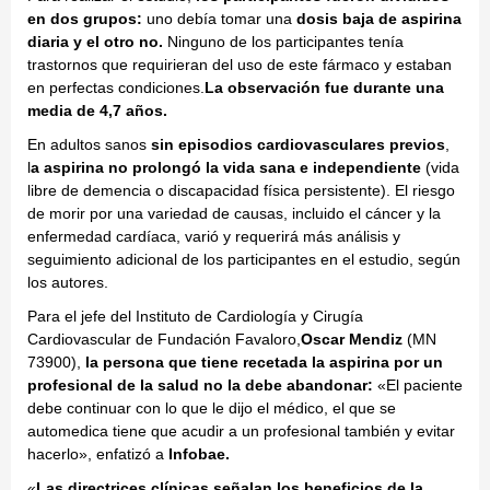
en dos grupos:
uno debía tomar una
dosis baja de aspirina
diaria y el otro no.
Ninguno de los participantes tenía
trastornos que requirieran del uso de este fármaco y estaban
en perfectas condiciones.
La observación fue durante una
media de 4,7 años.
En adultos sanos
sin episodios cardiovasculares previos
,
l
a aspirina no prolongó la vida sana e independiente
(vida
libre de demencia o discapacidad física persistente). El riesgo
de morir por una variedad de causas, incluido el cáncer y la
enfermedad cardíaca, varió y requerirá más análisis y
seguimiento adicional de los participantes en el estudio, según
los autores.
Para el jefe del Instituto de Cardiología y Cirugía
Cardiovascular de Fundación Favaloro,
Oscar Mendiz
(MN
73900),
la persona que tiene recetada la aspirina por un
profesional de la salud no la debe abandonar:
«El paciente
debe continuar con lo que le dijo el médico, el que se
automedica tiene que acudir a un profesional también y evitar
hacerlo», enfatizó a
Infobae.
«
Las directrices clínicas señalan los beneficios de la