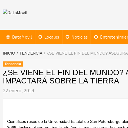
Saltar
al
contenido
DataMovil
NOTICIAS AL ALCANCE DE TU MANO
DataMovil
Locales
Noticias
Entretenimie
INICIO
TENDENCIA
¿SE VIENE EL FIN DEL MUNDO? ASEGUR
Tendencia
¿SE VIENE EL FIN DEL MUNDO
IMPACTARÁ SOBRE LA TIERRA
22 enero, 2019
Científicos rusos de la Universidad Estatal de San Petersburgo ale
2068. Incluso el cuerpo, bautizado Apofis, pasará cerca de nuestr