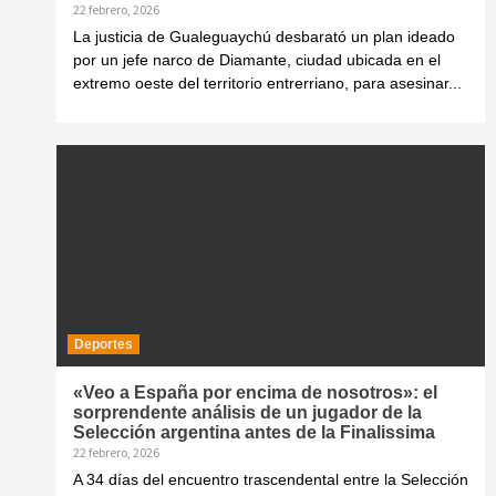
22 febrero, 2026
La justicia de Gualeguaychú desbarató un plan ideado
por un jefe narco de Diamante, ciudad ubicada en el
extremo oeste del territorio entrerriano, para asesinar...
Deportes
«Veo a España por encima de nosotros»: el
sorprendente análisis de un jugador de la
Selección argentina antes de la Finalissima
22 febrero, 2026
A 34 días del encuentro trascendental entre la Selección