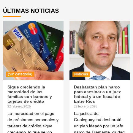
ÚLTIMAS NOTICIAS
(Sin categoría)
Noticias
Sigue creciendo la
Desbaratan plan narco
morosidad de las
para asesinar a un juez
familias con bancos y
federal y a un fiscal de
tarjetas de crédito
Entre Ríos
22 febrero, 2026
22 febrero, 2026
La morosidad en el pago
La justicia de
de préstamos personales y
Gualeguaychú desbarató
tarjetas de crédito sigue
un plan ideado por un jefe
creciendo, lo que se vio
narco de Diamante, ciudad