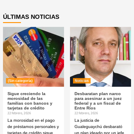
Reading
ÚLTIMAS NOTICIAS
(Sin categoría)
Noticias
Sigue creciendo la
Desbaratan plan narco
morosidad de las
para asesinar a un juez
familias con bancos y
federal y a un fiscal de
tarjetas de crédito
Entre Ríos
22 febrero, 2026
22 febrero, 2026
La morosidad en el pago
La justicia de
de préstamos personales y
Gualeguaychú desbarató
tarjetas de crédito sigue
un plan ideado por un jefe