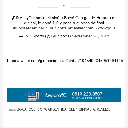
¡FINAL! ¡Gimnasia eliminó a Boca! Con gol de Hurtado en
el final, le ganó 1-0 y pasó a cuartos de final
#CopaArgentinaEnTyCSports
pic.twitter.com/lZcWi2qgI0
— TyC Sports (@TyCSports)
September 28, 2018
https://twitter.com/gimnasiaoficial/status/1045499345951494145
Tags:
BOCA
,
CGE
,
COPA ARGENTINA
,
GELP
,
GIMNASIA
,
XENEIZE
Continue