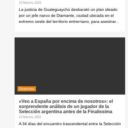
22 febrero, 2026
La justicia de Gualeguaychú desbarató un plan ideado
por un jefe narco de Diamante, ciudad ubicada en el
extremo oeste del territorio entrerriano, para asesinar...
Deportes
«Veo a España por encima de nosotros»: el
sorprendente análisis de un jugador de la
Selección argentina antes de la Finalissima
22 febrero, 2026
A 34 días del encuentro trascendental entre la Selección