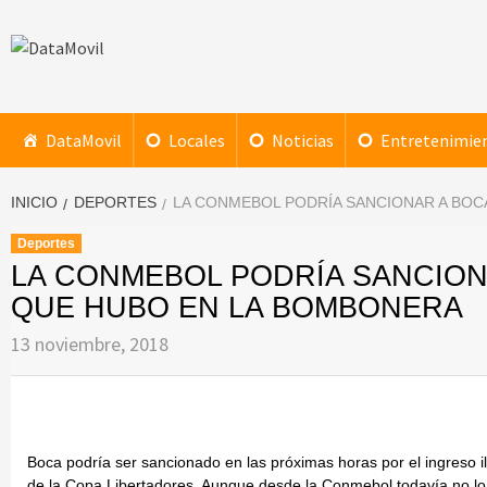
Saltar
al
contenido
DataMovil
NOTICIAS AL ALCANCE DE TU MANO
DataMovil
Locales
Noticias
Entretenimie
INICIO
DEPORTES
LA CONMEBOL PODRÍA SANCIONAR A BOC
Deportes
LA CONMEBOL PODRÍA SANCION
QUE HUBO EN LA BOMBONERA
13 noviembre, 2018
Boca podría ser sancionado en las próximas horas por el ingreso il
de la Copa Libertadores. Aunque desde la Conmebol todavía no lo h