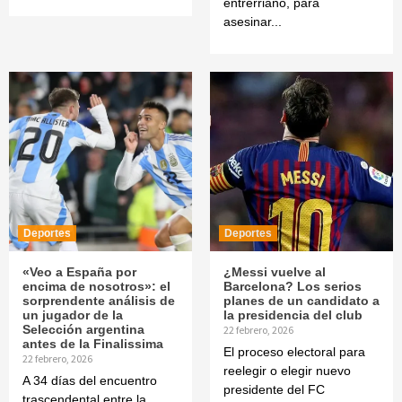
entrerriano, para
asesinar...
Deportes
Deportes
«Veo a España por
¿Messi vuelve al
encima de nosotros»: el
Barcelona? Los serios
sorprendente análisis de
planes de un candidato a
un jugador de la
la presidencia del club
Selección argentina
22 febrero, 2026
antes de la Finalissima
El proceso electoral para
22 febrero, 2026
reelegir o elegir nuevo
A 34 días del encuentro
presidente del FC
trascendental entre la