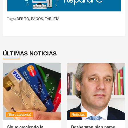
Tags:
DEBITO
,
PAGOS
,
TARJETA
Continue
Reading
ÚLTIMAS NOTICIAS
(Sin categoría)
Noticias
Sigue creciendo la
Desbaratan plan narco