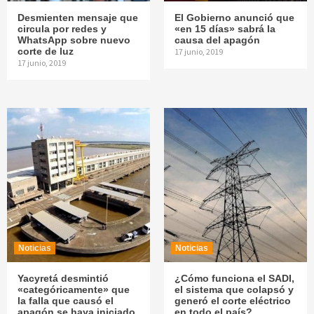
Desmienten mensaje que
El Gobierno anunció que
circula por redes y
«en 15 días» sabrá la
WhatsApp sobre nuevo
causa del apagón
corte de luz
17 junio, 2019
17 junio, 2019
Noticias
Noticias
Yacyretá desmintió
¿Cómo funciona el SADI,
«categóricamente» que
el sistema que colapsó y
la falla que causó el
generó el corte eléctrico
apagón se haya iniciado
en todo el país?