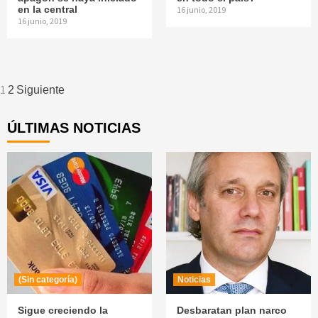
en la central
16 junio, 2019
16 junio, 2019
Navegación
1
2
Siguiente
de
ÚLTIMAS NOTICIAS
entradas
(Sin categoría)
Noticias
Sigue creciendo la
Desbaratan plan narco